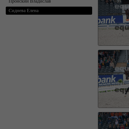
Пронский Владислав
Сиднева Елена