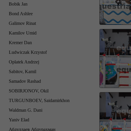
Bobik Jan
Bond Ashlee
Galimov Rinat
Kamilov Umid
Kremer Dan
Ludwiczak Krzystof
Oplatek Andrzej
Sabitov, Kamil
Samadov Rashad
SOBIRJONOV, Okil
TURGUNBOEV, Saidamirkhon
Waldman G. Dani
Yaniv Elad
Абдуллаев Абдурахман