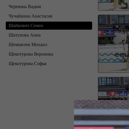
Черевань Вадим
Чучайкина Анастасия
Шайкевич Семен
Шатунова Анна
Шемшелев Михаил
Щекотурова Вероника
Щекотурова Софья