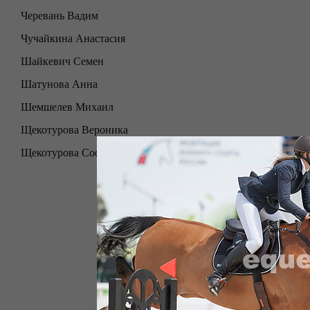
Черевань Вадим
Чучайкина Анастасия
Шайкевич Семен
Шатунова Анна
Шемшелев Михаил
Щекотурова Вероника
Щекотурова Софья