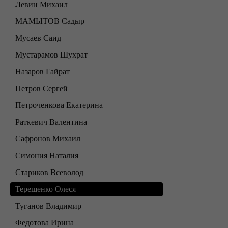
Левин Михаил
МАМЫТОВ Садыр
Мусаев Саид
Мустарамов Шухрат
Назаров Гайрат
Петров Сергей
Петроченкова Екатерина
Раткевич Валентина
Сафронов Михаил
Симония Наталия
Стариков Всеволод
Терещенко Олеся
Туганов Владимир
Федотова Ирина