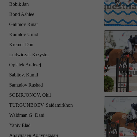
Bobik Jan
Bond Ashlee
Galimov Rinat
Kamilov Umid
Kremer Dan
Ludwiczak Krzystof
Oplatek Andrzej
Sabitov, Kamil
Samadov Rashad
SOBIRJONOV, Okil
TURGUNBOEV, Saidamirkhon
Waldman G. Dani
Yaniv Elad
Абдуллаев Абдурахман