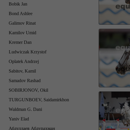
Bobik Jan
Bond Ashlee
Galimov Rinat
Kamilov Umid
Kremer Dan
Ludwiczak Krzystof
Oplatek Andrzej
Sabitov, Kamil
Samadov Rashad
SOBIRJONOV, Okil
TURGUNBOEV, Saidamirkhon
Waldman G. Dani
Yaniv Elad
Абдуллаев Абдурахман