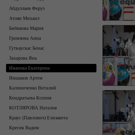
Абдуллаев Феруз
Атоян Михаил
Бибикова Мария
Громзина Анна
Гуткаускас Бенас
Захарова Яна
Иванова Екатерина
Иншаков Артем
Калиниченко Виталий
Кондратьева Ксения
КОТЛЯРОВА Наталия
Краус (Павлович) Елизавета
Кресик Вадим