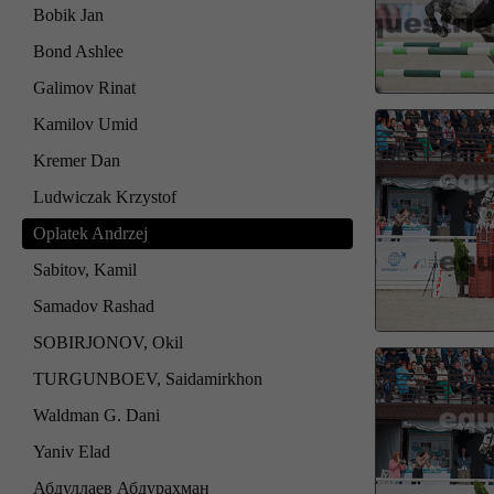
Bobik Jan
Bond Ashlee
Galimov Rinat
Kamilov Umid
Kremer Dan
Ludwiczak Krzystof
Oplatek Andrzej
Sabitov, Kamil
Samadov Rashad
SOBIRJONOV, Okil
TURGUNBOEV, Saidamirkhon
Waldman G. Dani
Yaniv Elad
Абдуллаев Абдурахман