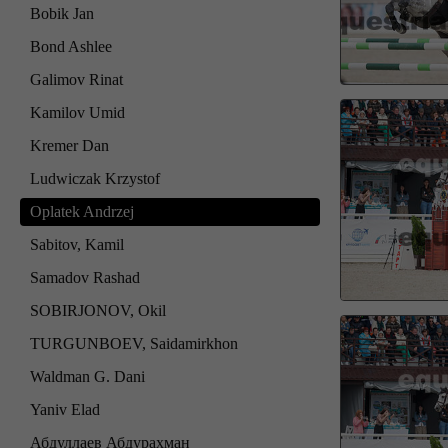
Bobik Jan
Bond Ashlee
Galimov Rinat
Kamilov Umid
Kremer Dan
Ludwiczak Krzystof
Oplatek Andrzej
Sabitov, Kamil
Samadov Rashad
SOBIRJONOV, Okil
TURGUNBOEV, Saidamirkhon
Waldman G. Dani
Yaniv Elad
Абдуллаев Абдурахман