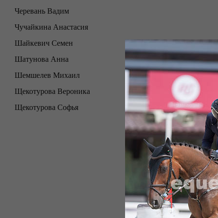
Черевань Вадим
Чучайкина Анастасия
Шайкевич Семен
Шатунова Анна
Шемшелев Михаил
Щекотурова Вероника
Щекотурова Софья