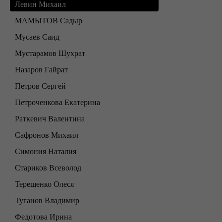
Левин Михаил
МАМЫТОВ Садыр
Мусаев Саид
Мустарамов Шухрат
Назаров Гайрат
Петров Сергей
Петроченкова Екатерина
Раткевич Валентина
Сафронов Михаил
Симония Наталия
Стариков Всеволод
Терещенко Олеся
Туганов Владимир
Федотова Ирина