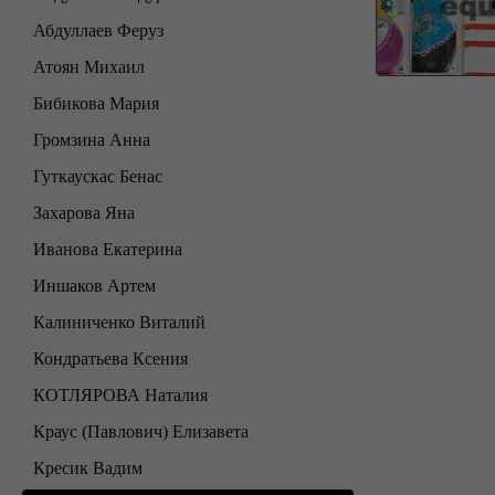
Абдуллаев Феруз
Атоян Михаил
Бибикова Мария
Громзина Анна
Гуткаускас Бенас
Захарова Яна
Иванова Екатерина
Иншаков Артем
Калиниченко Виталий
Кондратьева Ксения
КОТЛЯРОВА Наталия
Краус (Павлович) Елизавета
Кресик Вадим