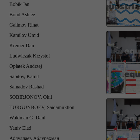
Bobik Jan
Bond Ashlee
Galimov Rinat
Kamilov Umid
Kremer Dan
Ludwiczak Krzystof
Oplatek Andrzej
Sabitov, Kamil
Samadov Rashad
SOBIRJONOV, Okil
TURGUNBOEV, Saidamirkhon
Waldman G. Dani
Yaniv Elad
Абдуллаев Абдурахман