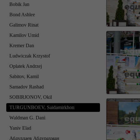
Bobik Jan
Bond Ashlee
Galimov Rinat
Kamilov Umid
Kremer Dan
Ludwiczak Krzystof
Oplatek Andrzej
Sabitov, Kamil
Samadov Rashad
SOBIRJONOV, Okil
TURGUNBOEV, Saidamirkhon
Waldman G. Dani
Yaniv Elad
Абдуллаев Абдурахман