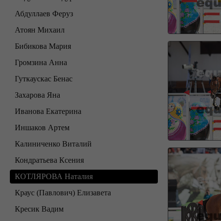
Абдуллаев Феруз
Атоян Михаил
Бибикова Мария
Громзина Анна
Гуткаускас Бенас
Захарова Яна
Иванова Екатерина
Иншаков Артем
Калиниченко Виталий
Кондратьева Ксения
КОТЛЯРОВА Наталия
Краус (Павлович) Елизавета
Кресик Вадим