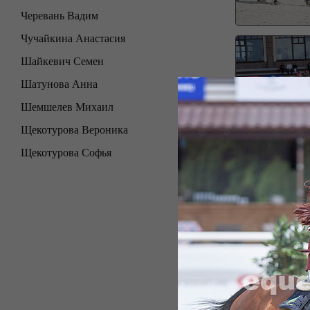
Черевань Вадим
Чучайкина Анастасия
Шайкевич Семен
Шатунова Анна
Шемшелев Михаил
Щекотурова Вероника
Щекотурова Софья