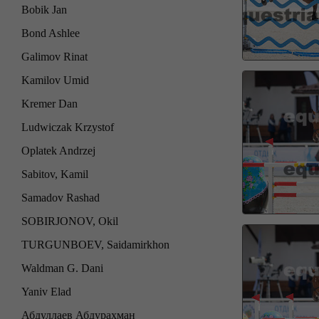
Bobik Jan
Bond Ashlee
Galimov Rinat
Kamilov Umid
Kremer Dan
Ludwiczak Krzystof
Oplatek Andrzej
Sabitov, Kamil
Samadov Rashad
SOBIRJONOV, Okil
TURGUNBOEV, Saidamirkhon
Waldman G. Dani
Yaniv Elad
Абдуллаев Абдурахман