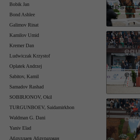
Bobik Jan
Bond Ashlee
Galimov Rinat
Kamilov Umid
Kremer Dan
Ludwiczak Krzystof
Oplatek Andrzej
Sabitov, Kamil
Samadov Rashad
SOBIRJONOV, Okil
TURGUNBOEV, Saidamirkhon
Waldman G. Dani
Yaniv Elad
Абдуллаев Абдурахман