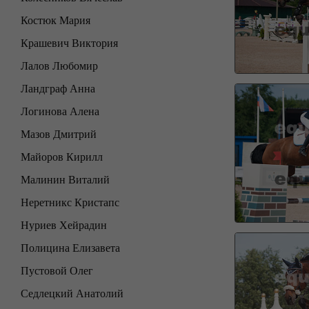
Костюк Мария
Крашевич Виктория
Лалов Любомир
Ландграф Анна
Логинова Алена
Мазов Дмитрий
Майоров Кирилл
Малинин Виталий
Неретникс Кристапс
Нуриев Хейрадин
Полицина Елизавета
Пустовой Олег
Седлецкий Анатолий