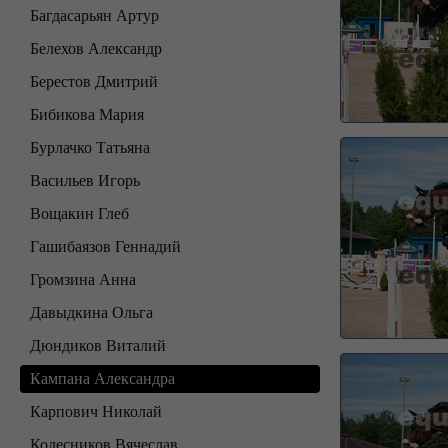
Багдасарьян Артур
Белехов Александр
Берестов Дмитрий
Бибикова Мария
Бурлачко Татьяна
Васильев Игорь
Вощакин Глеб
Гашибаязов Геннадий
Громзина Анна
Давыдкина Ольга
Дюндиков Виталий
Кампана Александра
Карпович Николай
Колесников Вячеслав