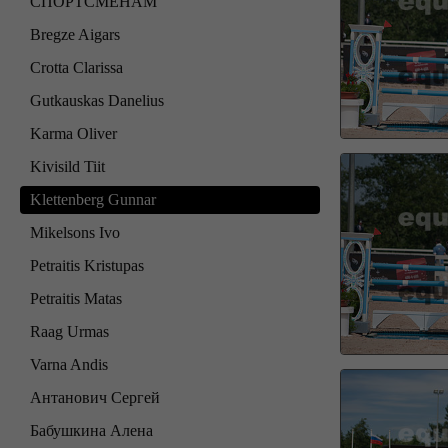
СПОРТСМЕНАМ
Bregze Aigars
Crotta Clarissa
Gutkauskas Danelius
Karma Oliver
Kivisild Tiit
Klettenberg Gunnar
Mikelsons Ivo
Petraitis Kristupas
Petraitis Matas
Raag Urmas
Varna Andis
Антанович Сергей
Бабушкина Алена