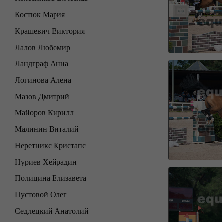
Костюк Мария
Крашевич Виктория
Лалов Любомир
Ландграф Анна
Логинова Алена
Мазов Дмитрий
Майоров Кирилл
Малинин Виталий
Неретникс Кристапс
Нуриев Хейрадин
Полицина Елизавета
Пустовой Олег
Седлецкий Анатолий