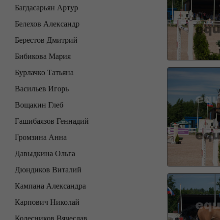
Багдасарьян Артур
Белехов Александр
Берестов Дмитрий
Бибикова Мария
Бурлачко Татьяна
Васильев Игорь
Вощакин Глеб
Гашибаязов Геннадий
Громзина Анна
Давыдкина Ольга
Дюндиков Виталий
Кампана Александра
Карпович Николай
Колесников Вячеслав