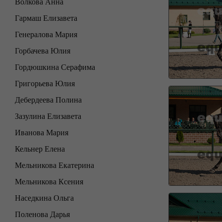
Волкова Анна
Гармаш Елизавета
Генералова Мария
Горбачева Юлия
Гордюшкина Серафима
Григорьева Юлия
Дебердеева Полина
Зазулина Елизавета
Иванова Мария
Кельнер Елена
Мельникова Екатерина
Мельникова Ксения
Наседкина Ольга
Поленова Дарья