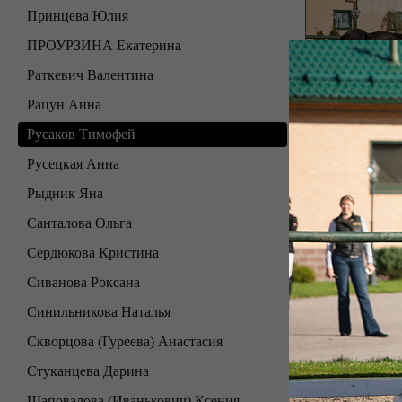
Принцева Юлия
ПРОУРЗИНА Екатерина
Раткевич Валентина
Рацун Анна
Русаков Тимофей
Русецкая Анна
Рыдник Яна
Санталова Ольга
Сердюкова Кристина
Сиванова Роксана
Синильникова Наталья
Скворцова (Гуреева) Анастасия
Стуканцева Дарина
Шаповалова (Иванькович) Ксения