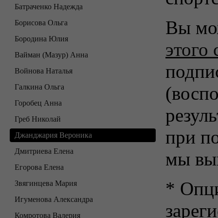
Батраченко Надежда
Вы мо
Борисова Ольга
Бородина Юлия
этого 
Вайман (Мазур) Анна
подпи
Войнова Наталья
Галкина Ольга
(воспо
Горобец Анна
резуль
Греб Николай
при п
Джанджария Вероника
Дмитриева Елена
мы вы
Егорова Елена
* Опц
Звягинцева Мария
Игуменова Александра
зарег
Комротова Валерия