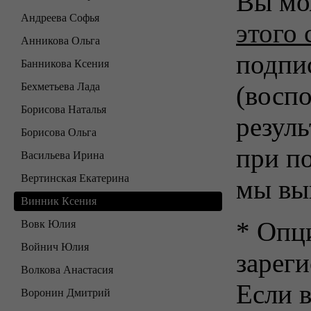
Вы мо
Андреева Софья
этого 
Анникова Ольга
подпи
Банникова Ксения
Бехметьева Лада
(воспо
Борисова Наталья
резуль
Борисова Ольга
при п
Васильева Ирина
Вертинская Екатерина
мы вы
Винник Ксения
* Опц
Вовк Юлия
Войнич Юлия
зарег
Волкова Анастасия
Если в
Воронин Дмитрий