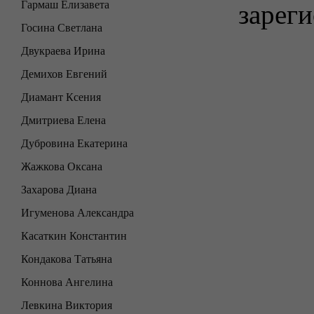
Гармаш Елизавета
зареги
Госина Светлана
Двукраева Ирина
Демихов Евгений
Диамант Ксения
Дмитриева Елена
Дубровина Екатерина
Жажкова Оксана
Захарова Диана
Игуменова Александра
Касаткин Константин
Кондакова Татьяна
Коннова Ангелина
Левкина Виктория