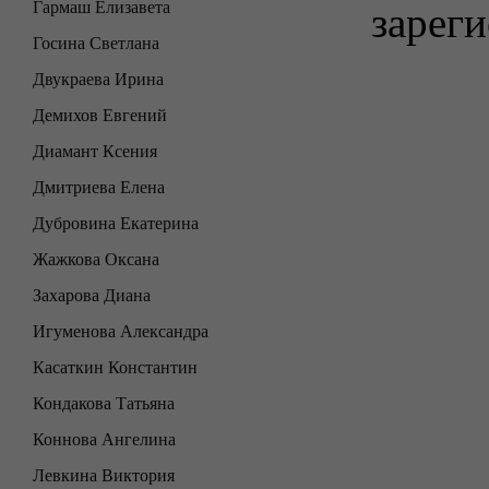
Гармаш Елизавета
зареги
Госина Светлана
Двукраева Ирина
Демихов Евгений
Диамант Ксения
Дмитриева Елена
Дубровина Екатерина
Жажкова Оксана
Захарова Диана
Игуменова Александра
Касаткин Константин
Кондакова Татьяна
Коннова Ангелина
Левкина Виктория