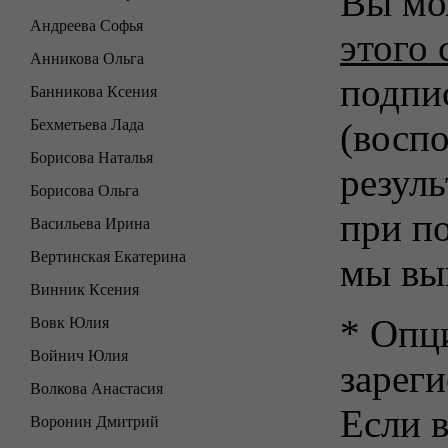
Вы мо
Андреева Софья
этого 
Анникова Ольга
подпи
Банникова Ксения
Бехметьева Лада
(воспо
Борисова Наталья
резуль
Борисова Ольга
при п
Васильева Ирина
Вертинская Екатерина
мы вы
Винник Ксения
* Опц
Вовк Юлия
Войнич Юлия
зарег
Волкова Анастасия
Если в
Воронин Дмитрий