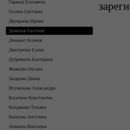
Гармаш Елизавета
зареги
Госина Светлана
Двукраева Ирина
Демихов Евгений
Диамант Ксения
Дмитриева Елена
Дубровина Екатерина
Жажкова Оксана
Захарова Диана
Игуменова Александра
Касаткин Константин
Кондакова Татьяна
Коннова Ангелина
Левкина Виктория