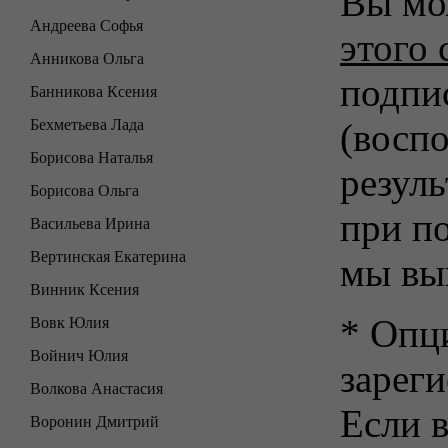
Вы мо
Андреева Софья
этого 
Анникова Ольга
подпи
Банникова Ксения
Бехметьева Лада
(воспо
Борисова Наталья
резуль
Борисова Ольга
при п
Васильева Ирина
Вертинская Екатерина
мы вы
Винник Ксения
* Опц
Вовк Юлия
Войнич Юлия
зарег
Волкова Анастасия
Если в
Воронин Дмитрий