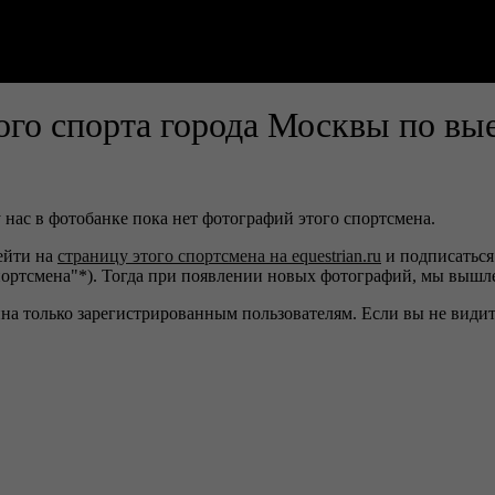
го спорта города Москвы по вы
 нас в фотобанке пока нет фотографий этого спортсмена.
ейти на
страницу этого спортсмена на equestrian.ru
и подписаться
портсмена"*). Тогда при появлении новых фотографий, мы вышл
на только зарегистрированным пользователям. Если вы не видите