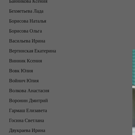
Банникова Ксения
Бехметьева Лада
Борисова Наталья
Борисова Ольга
Васильева Ирина
Вертинская Екатерина
Винник Ксения
Вовк Юлия
Войнич Юлия
Волкова Анастасия
Воронин Дмитрий
Гармаш Елизавета
Госина Светлана
Двукраева Ирина