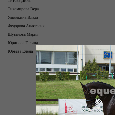
Титова Дина
Тихомирова Вера
Ульянкина Влада
Федорова Анастасия
Шувалова Мария
Юринова Галина
Юрьева Елена