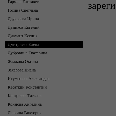
Гармаш Елизавета
зареги
Госина Светлана
Двукраева Ирина
Демихов Евгений
Диамант Ксения
Дмитриева Елена
Дубровина Екатерина
Жажкова Оксана
Захарова Диана
Игуменова Александра
Касаткин Константин
Кондакова Татьяна
Коннова Ангелина
Левкина Виктория