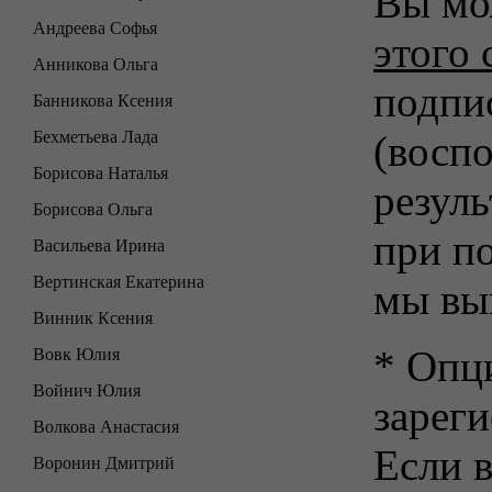
Вы мо
Андреева Софья
этого 
Анникова Ольга
подпи
Банникова Ксения
Бехметьева Лада
(воспо
Борисова Наталья
резуль
Борисова Ольга
при п
Васильева Ирина
Вертинская Екатерина
мы вы
Винник Ксения
* Опц
Вовк Юлия
Войнич Юлия
зарег
Волкова Анастасия
Если в
Воронин Дмитрий