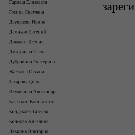
Гармаш Елизавета
зареги
Госина Светлана
Двукраева Ирина
Демихов Евгений
Диамант Ксения
Дмитриева Елена
Дубровина Екатерина
Жажкова Оксана
Захарова Диана
Игуменова Александра
Касаткин Константин
Кондакова Татьяна
Коннова Ангелина
Левкина Виктория