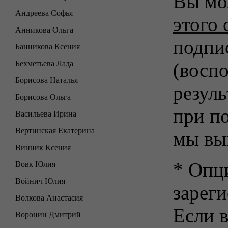
Вы мо
Андреева Софья
этого 
Анникова Ольга
подпи
Банникова Ксения
Бехметьева Лада
(воспо
Борисова Наталья
резуль
Борисова Ольга
при п
Васильева Ирина
Вертинская Екатерина
мы вы
Винник Ксения
* Опц
Вовк Юлия
Войнич Юлия
зарег
Волкова Анастасия
Если в
Воронин Дмитрий