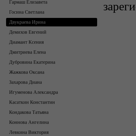
Гармаш Елизавета
зареги
Госина Светлана
Двукраева Ирина
Демихов Евгений
Диамант Ксения
Дмитриева Елена
Дубровина Екатерина
Жажкова Оксана
Захарова Диана
Игуменова Александра
Касаткин Константин
Кондакова Татьяна
Коннова Ангелина
Левкина Виктория