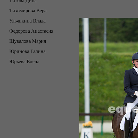
Титова Дина
Тихомирова Вера
Ульянкина Влада
Федорова Анастасия
Шувалова Мария
Юринова Галина
Юрьева Елена