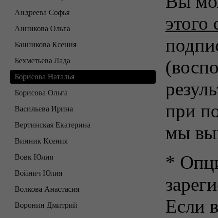
Вы мо
Андреева Софья
этого 
Анникова Ольга
подпи
Банникова Ксения
Бехметьева Лада
(воспо
Борисова Наталья
резуль
Борисова Ольга
при п
Васильева Ирина
Вертинская Екатерина
мы вы
Винник Ксения
* Опц
Вовк Юлия
Войнич Юлия
зарег
Волкова Анастасия
Если в
Воронин Дмитрий