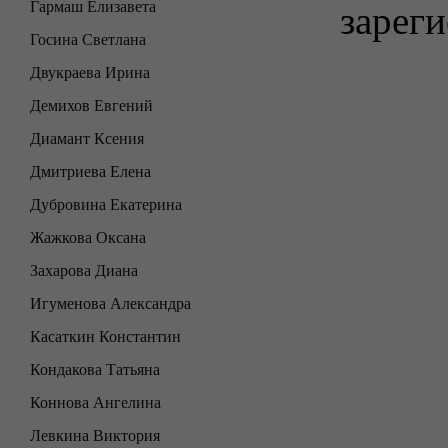
Гармаш Елизавета
зареги
Госина Светлана
Двукраева Ирина
Демихов Евгений
Диамант Ксения
Дмитриева Елена
Дубровина Екатерина
Жажкова Оксана
Захарова Диана
Игуменова Александра
Касаткин Константин
Кондакова Татьяна
Коннова Ангелина
Левкина Виктория