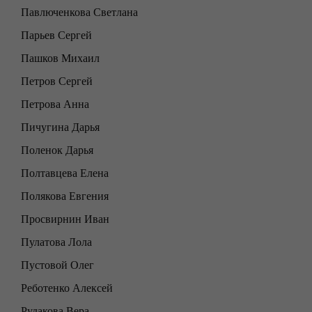
Павлюченкова Светлана
Парьев Сергей
Пашков Михаил
Петров Сергей
Петрова Анна
Пичугина Дарья
Поленок Дарья
Полтавцева Елена
Полякова Евгения
Просвирнин Иван
Пулатова Лола
Пустовой Олег
Реботенко Алексей
Рудакова Вера