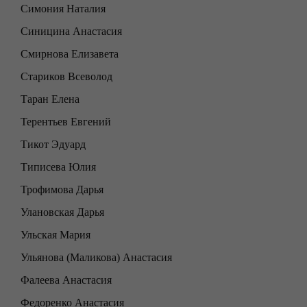
Симония Наталия
Синицина Анастасия
Смирнова Елизавета
Стариков Всеволод
Таран Елена
Терентьев Евгений
Тикот Эдуард
Типисева Юлия
Трофимова Дарья
Улановская Дарья
Ульская Мария
Ульянова (Маликова) Анастасия
Фалеева Анастасия
Федоренко Анастасия