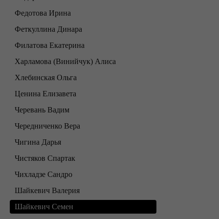
Федотова Ирина
Феткуллина Динара
Филатова Екатерина
Харламова (Винийчук) Алиса
Хлебинская Ольга
Ценина Елизавета
Черевань Вадим
Чередниченко Вера
Чигина Дарья
Чистяков Спартак
Чихладзе Сандро
Шайкевич Валерия
Шайкевич Семен