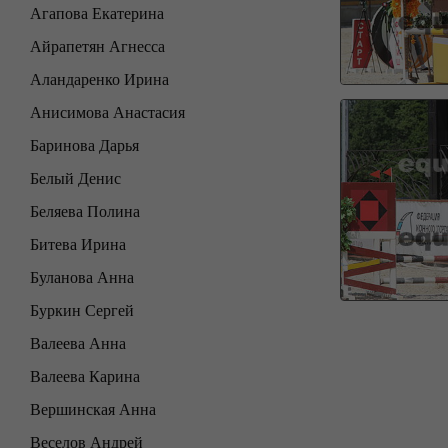
Агапова Екатерина
Айрапетян Агнесса
Аландаренко Ирина
Анисимова Анастасия
Баринова Дарья
Белый Денис
Беляева Полина
Битева Ирина
Буланова Анна
Буркин Сергей
Валеева Анна
Валеева Карина
Вершинская Анна
Веселов Андрей