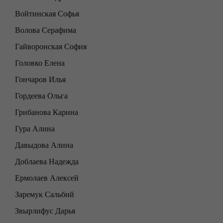
Войтинская Софья
Волова Серафима
Гайворонская София
Головко Елена
Гончаров Илья
Гордеева Ольга
Грибанова Карина
Гура Алина
Давыдова Алина
Доблаева Надежда
Ермолаев Алексей
Заремук Сальбий
Звырлифус Дарья