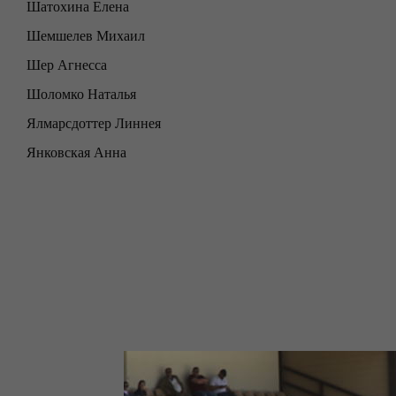
Шатохина Елена
Шемшелев Михаил
Шер Агнесса
Шоломко Наталья
Ялмарсдоттер Линнея
Янковская Анна