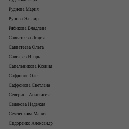
Руднева Мария
Рунова Эльвира
Рябикова Владлена
Савватеева Лидия
Савватеева Ольга
Савельев Игорь
Сапельникова Ксения
Сафронов Олег
Сафронова Светлана
Северина Анастасия
Седакова Надежда
Семченкова Мария
Сидоренко Александр