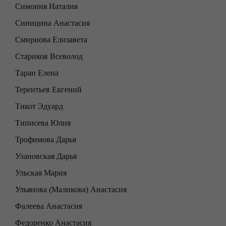
Симония Наталия
Синицина Анастасия
Смирнова Елизавета
Стариков Всеволод
Таран Елена
Терентьев Евгений
Тикот Эдуард
Типисева Юлия
Трофимова Дарья
Улановская Дарья
Ульская Мария
Ульянова (Маликова) Анастасия
Фалеева Анастасия
Федоренко Анастасия