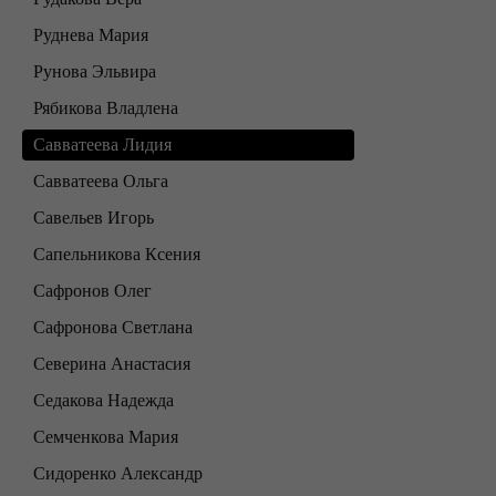
Руднева Мария
Рунова Эльвира
Рябикова Владлена
Савватеева Лидия
Савватеева Ольга
Савельев Игорь
Сапельникова Ксения
Сафронов Олег
Сафронова Светлана
Северина Анастасия
Седакова Надежда
Семченкова Мария
Сидоренко Александр