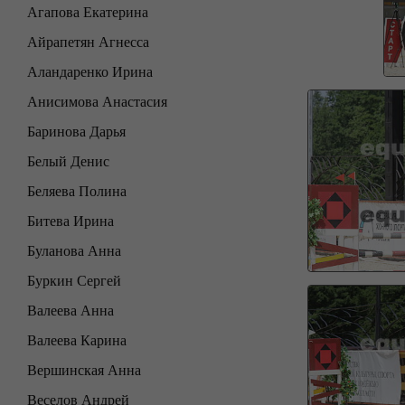
Агапова Екатерина
Айрапетян Агнесса
Аландаренко Ирина
Анисимова Анастасия
Баринова Дарья
Белый Денис
Беляева Полина
Битева Ирина
Буланова Анна
Буркин Сергей
Валеева Анна
Валеева Карина
Вершинская Анна
Веселов Андрей