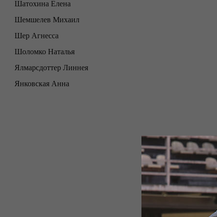
Шатохина Елена
Шемшелев Михаил
Шер Агнесса
Шоломко Наталья
Ялмарсдоттер Линнея
Янковская Анна