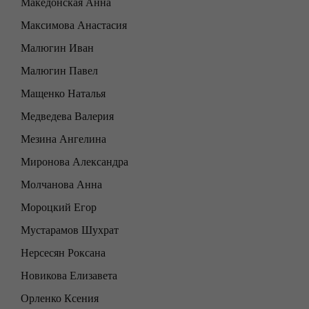
Македонская Анна
Максимова Анастасия
Малюгин Иван
Малюгин Павел
Мащенко Наталья
Медведева Валерия
Мезина Ангелина
Миронова Александра
Молчанова Анна
Мороцкий Егор
Мустарамов Шухрат
Нерсесян Роксана
Новикова Елизавета
Орленко Ксения