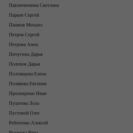
Павлюченкова Светлана
Парьев Сергей
Пашков Михаил
Петров Сергей
Петрова Анна
Пичугина Дарья
Поленок Дарья
Полтавцева Елена
Полякова Евгения
Просвирнин Иван
Пулатова Лола
Пустовой Олег
Реботенко Алексей
Рудакова Вера