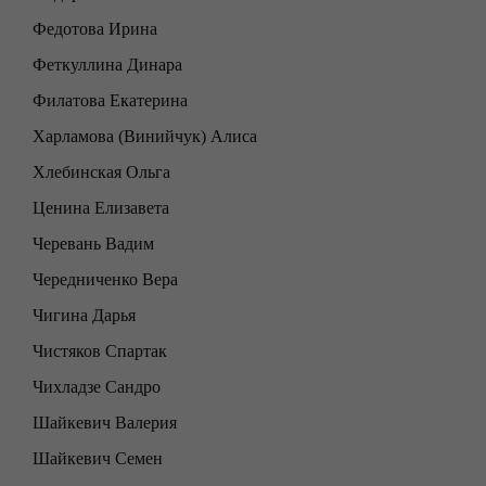
Федотова Ирина
Феткуллина Динара
Филатова Екатерина
Харламова (Винийчук) Алиса
Хлебинская Ольга
Ценина Елизавета
Черевань Вадим
Чередниченко Вера
Чигина Дарья
Чистяков Спартак
Чихладзе Сандро
Шайкевич Валерия
Шайкевич Семен