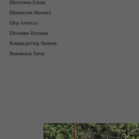
Шатохина Елена
Шемшелев Михаил
Шер Агнесса
Шоломко Наталья
Ялмарсдоттер Линнея
Янковская Анна