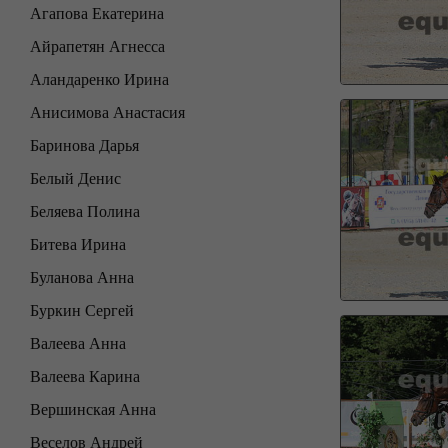
Агапова Екатерина
Айрапетян Агнесса
Аландаренко Ирина
Анисимова Анастасия
Баринова Дарья
Белый Денис
Беляева Полина
Битева Ирина
Буланова Анна
Буркин Сергей
Валеева Анна
Валеева Карина
Вершинская Анна
Веселов Андрей