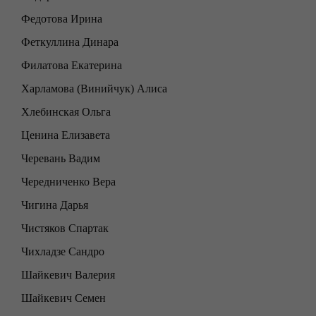
Федотова Ирина
Феткуллина Динара
Филатова Екатерина
Харламова (Винийчук) Алиса
Хлебинская Ольга
Ценина Елизавета
Черевань Вадим
Чередниченко Вера
Чигина Дарья
Чистяков Спартак
Чихладзе Сандро
Шайкевич Валерия
Шайкевич Семен