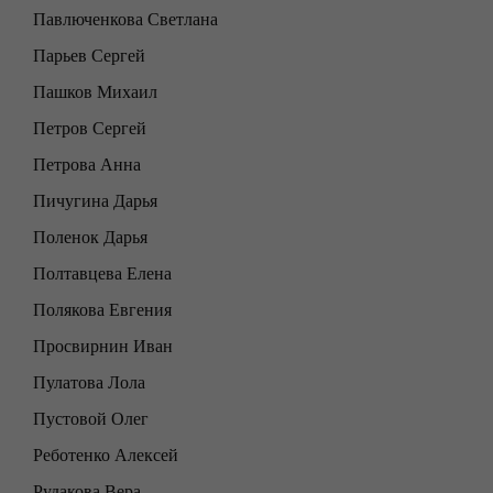
Павлюченкова Светлана
Парьев Сергей
Пашков Михаил
Петров Сергей
Петрова Анна
Пичугина Дарья
Поленок Дарья
Полтавцева Елена
Полякова Евгения
Просвирнин Иван
Пулатова Лола
Пустовой Олег
Реботенко Алексей
Рудакова Вера