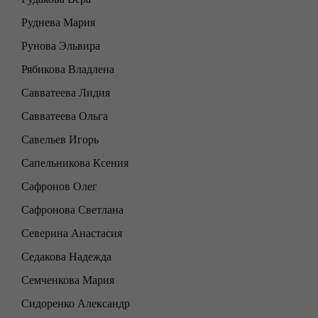
Руднева Мария
Рунова Эльвира
Рябикова Владлена
Савватеева Лидия
Савватеева Ольга
Савельев Игорь
Сапельникова Ксения
Сафронов Олег
Сафронова Светлана
Северина Анастасия
Седакова Надежда
Семченкова Мария
Сидоренко Александр