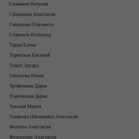
Симония Наталия
Синицина Анастасия
Смирнова Елизавета
Стариков Всеволод
Таран Елена
Терентьев Евгений
Тикот Эдуард
Типисева Юлия
Трофимова Дарья
Улановская Дарья
Ульская Мария
Ульянова (Маликова) Анастасия
Фалеева Анастасия
Федоренко Анастасия