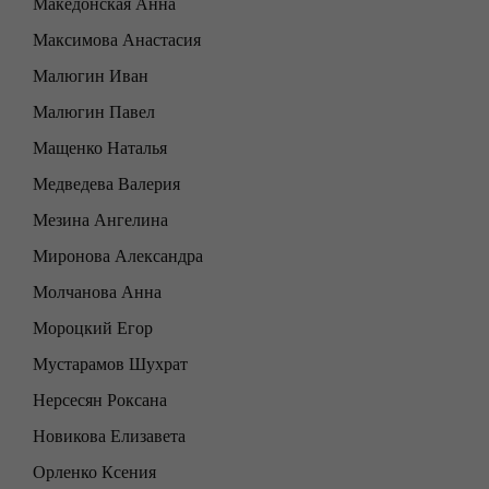
Македонская Анна
Максимова Анастасия
Малюгин Иван
Малюгин Павел
Мащенко Наталья
Медведева Валерия
Мезина Ангелина
Миронова Александра
Молчанова Анна
Мороцкий Егор
Мустарамов Шухрат
Нерсесян Роксана
Новикова Елизавета
Орленко Ксения