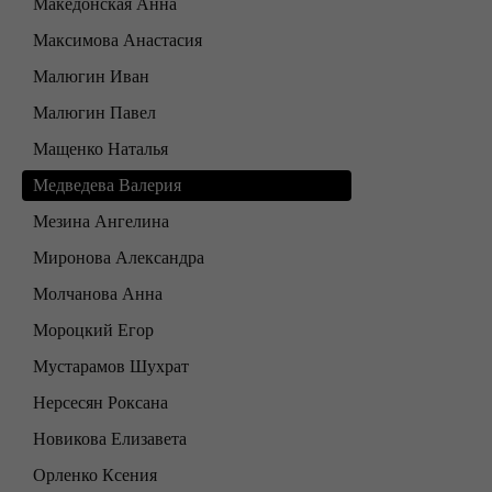
Македонская Анна
Максимова Анастасия
Малюгин Иван
Малюгин Павел
Мащенко Наталья
Медведева Валерия
Мезина Ангелина
Миронова Александра
Молчанова Анна
Мороцкий Егор
Мустарамов Шухрат
Нерсесян Роксана
Новикова Елизавета
Орленко Ксения