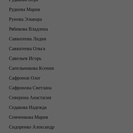
Руднева Мария
Рунова Эльвира
Рябикова Владлена
Савватеева Лидия
Савватеева Ольга
Савельев Игорь
Сапельникова Ксения
Сафронов Олег
Сафронова Светлана
Северина Анастасия
Седакова Надежда
Семченкова Мария
Сидоренко Александр