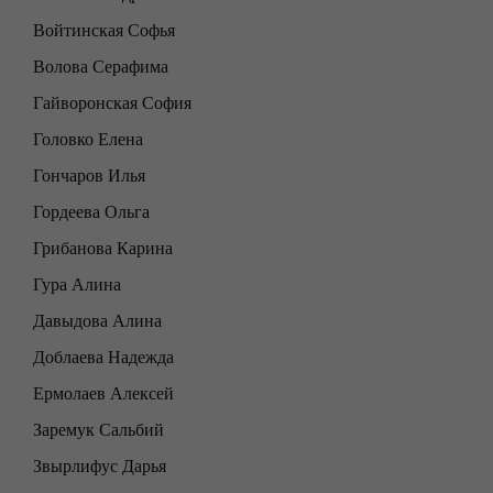
Войтинская Софья
Волова Серафима
Гайворонская София
Головко Елена
Гончаров Илья
Гордеева Ольга
Грибанова Карина
Гура Алина
Давыдова Алина
Доблаева Надежда
Ермолаев Алексей
Заремук Сальбий
Звырлифус Дарья