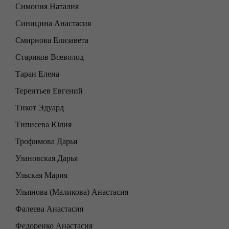
Симония Наталия
Синицина Анастасия
Смирнова Елизавета
Стариков Всеволод
Таран Елена
Терентьев Евгений
Тикот Эдуард
Типисева Юлия
Трофимова Дарья
Улановская Дарья
Ульская Мария
Ульянова (Маликова) Анастасия
Фалеева Анастасия
Федоренко Анастасия