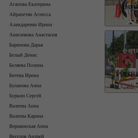
Агапова Екатерина
Айрапетян Агнесса
Аландаренко Ирина
Анисимова Анастасия
Баринова Дарья
Белый Денис
Беляева Полина
Битева Ирина
Буланова Анна
Буркин Сергей
Валеева Анна
Валеева Карина
Вершинская Анна
Веселов Андрей