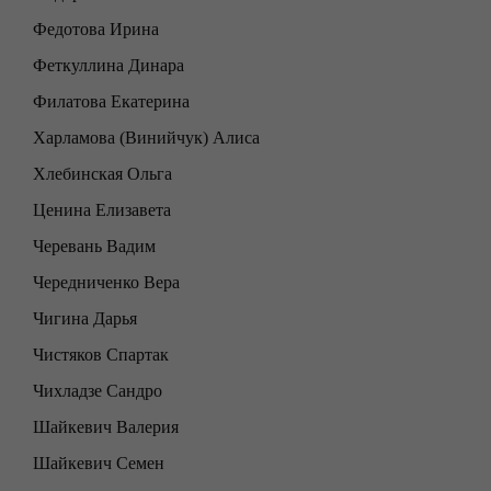
Федотова Ирина
Феткуллина Динара
Филатова Екатерина
Харламова (Винийчук) Алиса
Хлебинская Ольга
Ценина Елизавета
Черевань Вадим
Чередниченко Вера
Чигина Дарья
Чистяков Спартак
Чихладзе Сандро
Шайкевич Валерия
Шайкевич Семен