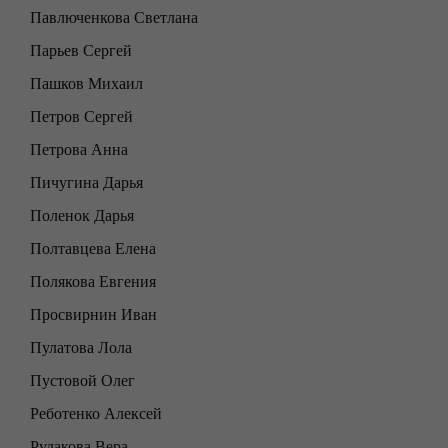
Павлюченкова Светлана
Парьев Сергей
Пашков Михаил
Петров Сергей
Петрова Анна
Пичугина Дарья
Поленок Дарья
Полтавцева Елена
Полякова Евгения
Просвирнин Иван
Пулатова Лола
Пустовой Олег
Реботенко Алексей
Рудакова Вера