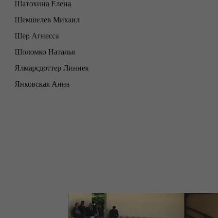
Шатохина Елена
Шемшелев Михаил
Шер Агнесса
Шоломко Наталья
Ялмарсдоттер Линнея
Янковская Анна