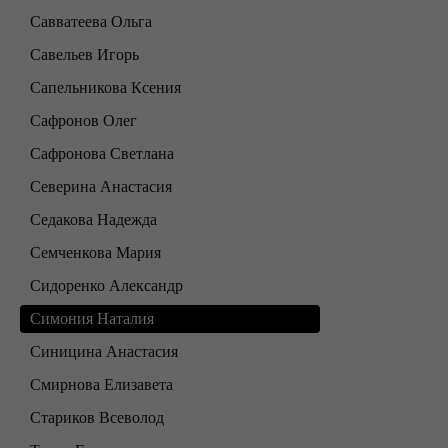
Савватеева Ольга
Савельев Игорь
Сапельникова Ксения
Сафронов Олег
Сафронова Светлана
Северина Анастасия
Седакова Надежда
Семченкова Мария
Сидоренко Александр
Симония Наталия
Синицина Анастасия
Смирнова Елизавета
Стариков Всеволод