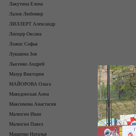
Лакутина Елена
Лалов Любомир
ЛИЛЛЕРТ Александр
Липцер Оксана
Ложис Софья
Лукшина Зоя
Лысенко Андрей
Мазур Виктория
МАЙОРОВА Ольга
Македонская Анна
Максимова Анастасия
Малюгин Иван
Малюгин Павел
Мащенко Наталья