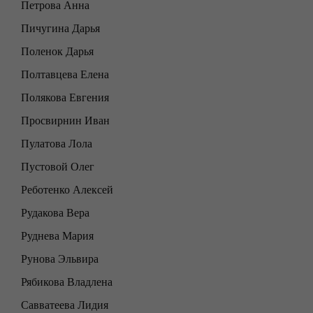
Петрова Анна
Пичугина Дарья
Поленок Дарья
Полтавцева Елена
Полякова Евгения
Просвирнин Иван
Пулатова Лола
Пустовой Олег
Реботенко Алексей
Рудакова Вера
Руднева Мария
Рунова Эльвира
Рябикова Владлена
Савватеева Лидия