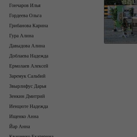
Гончаров Илья
Гордеева Ольга
Грибанова Карина
Гура Алина
Давыдова Алина
Доблаева Надежда
Ермолаев Алексей
Заремук Сальбий
Звырлифус Дарья
Зенкин Дмитрий
Иенцюте Надежда
Ищенко Анна
Йар Анна
Квашенко Екатерина