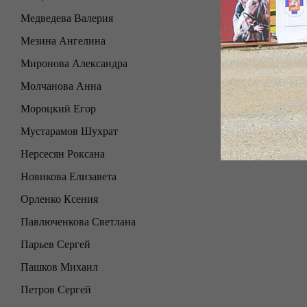
Медведева Валерия
Мезина Ангелина
Миронова Александра
Молчанова Анна
Мороцкий Егор
Мустарамов Шухрат
Нерсесян Роксана
Новикова Елизавета
Орленко Ксения
Павлюченкова Светлана
Парьев Сергей
Пашков Михаил
Петров Сергей