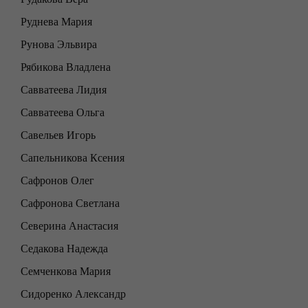
Руднева Мария
Рунова Эльвира
Рябикова Владлена
Савватеева Лидия
Савватеева Ольга
Савельев Игорь
Сапельникова Ксения
Сафронов Олег
Сафронова Светлана
Северина Анастасия
Седакова Надежда
Семченкова Мария
Сидоренко Александр