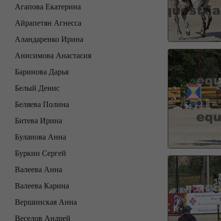
Агапова Екатерина
Айрапетян Агнесса
Аландаренко Ирина
Анисимова Анастасия
Баринова Дарья
Белый Денис
Беляева Полина
Битева Ирина
Буланова Анна
Буркин Сергей
Валеева Анна
Валеева Карина
Вершинская Анна
Веселов Андрей