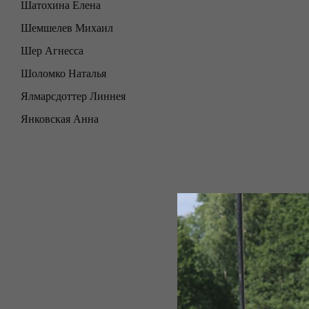
Шатохина Елена
Шемшелев Михаил
Шер Агнесса
Шоломко Наталья
Ялмарсдоттер Линнея
Янковская Анна