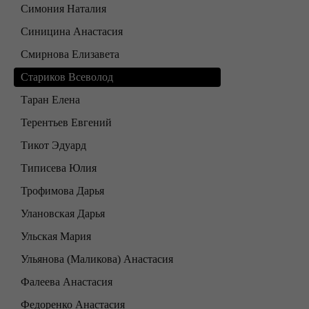
Симония Наталия
Синицина Анастасия
Смирнова Елизавета
Стариков Всеволод
Таран Елена
Терентьев Евгений
Тикот Эдуард
Типисева Юлия
Трофимова Дарья
Улановская Дарья
Ульская Мария
Ульянова (Маликова) Анастасия
Фалеева Анастасия
Федоренко Анастасия