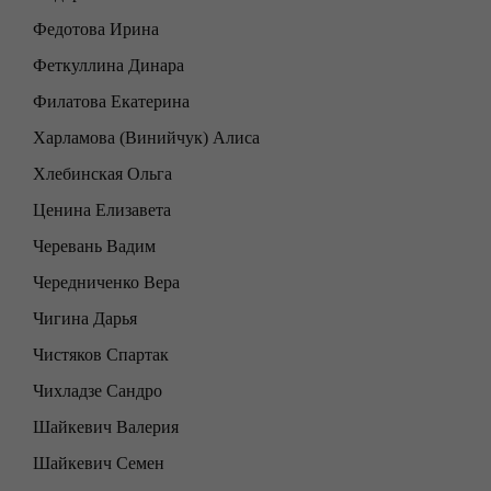
Федотова Ирина
Феткуллина Динара
Филатова Екатерина
Харламова (Винийчук) Алиса
Хлебинская Ольга
Ценина Елизавета
Черевань Вадим
Чередниченко Вера
Чигина Дарья
Чистяков Спартак
Чихладзе Сандро
Шайкевич Валерия
Шайкевич Семен