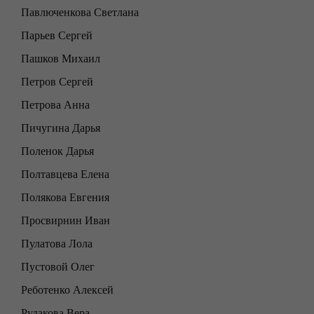
Павлюченкова Светлана
Парьев Сергей
Пашков Михаил
Петров Сергей
Петрова Анна
Пичугина Дарья
Поленок Дарья
Полтавцева Елена
Полякова Евгения
Просвирнин Иван
Пулатова Лола
Пустовой Олег
Реботенко Алексей
Рудакова Вера