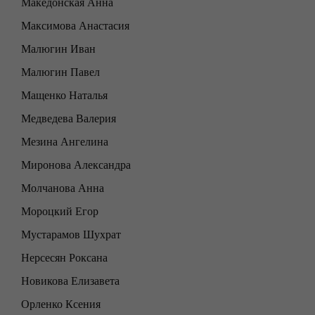
Македонская Анна
Максимова Анастасия
Малюгин Иван
Малюгин Павел
Мащенко Наталья
Медведева Валерия
Мезина Ангелина
Миронова Александра
Молчанова Анна
Мороцкий Егор
Мустарамов Шухрат
Нерсесян Роксана
Новикова Елизавета
Орленко Ксения