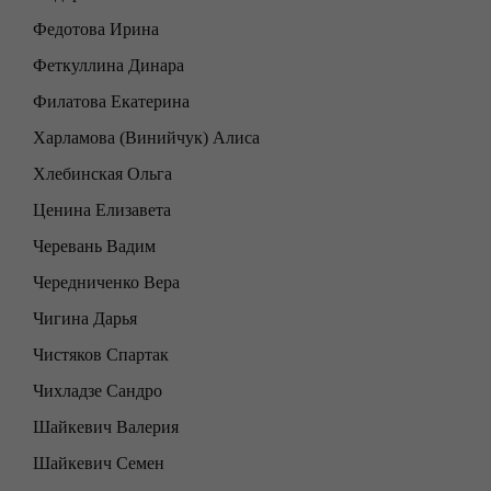
Федотова Ирина
Феткуллина Динара
Филатова Екатерина
Харламова (Винийчук) Алиса
Хлебинская Ольга
Ценина Елизавета
Черевань Вадим
Чередниченко Вера
Чигина Дарья
Чистяков Спартак
Чихладзе Сандро
Шайкевич Валерия
Шайкевич Семен