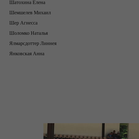
Шатохина Елена
Шемшелев Михаил
Шер Агнесса
Шоломко Наталья
Ялмарсдоттер Линнея
Янковская Анна