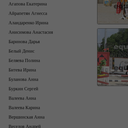
Агапова Екатерина
Айрапетян Агнесса
Аландаренко Ирина
Анисимова Анастасия
Баринова Дарья
Белый Денис
Беляева Полина
Битева Ирина
Буланова Анна
Буркин Сергей
Валеева Анна
Валеева Карина
Вершинская Анна
Веселов Андрей