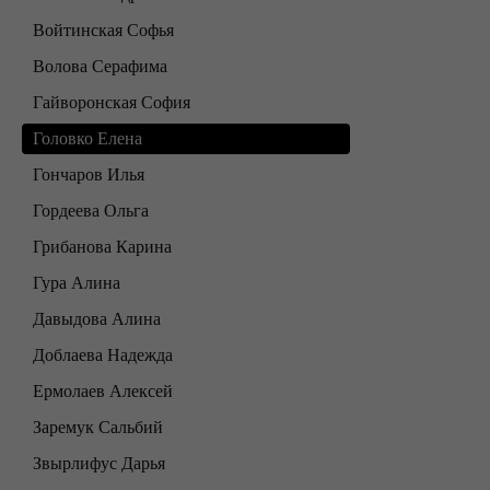
Войтинская Софья
Волова Серафима
Гайворонская София
Головко Елена
Гончаров Илья
Гордеева Ольга
Грибанова Карина
Гура Алина
Давыдова Алина
Доблаева Надежда
Ермолаев Алексей
Заремук Сальбий
Звырлифус Дарья