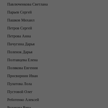
Павлюченкова Светлана
Парьев Сергей
Пашков Михаил
Петров Сергей
Петрова Анна
Пичугина Дарья
Поленок Дарья
Полтавцева Елена
Полякова Евгения
Просвирнин Иван
Пулатова Лола
Пустовой Олег
Реботенко Алексей
Рудакова Вера