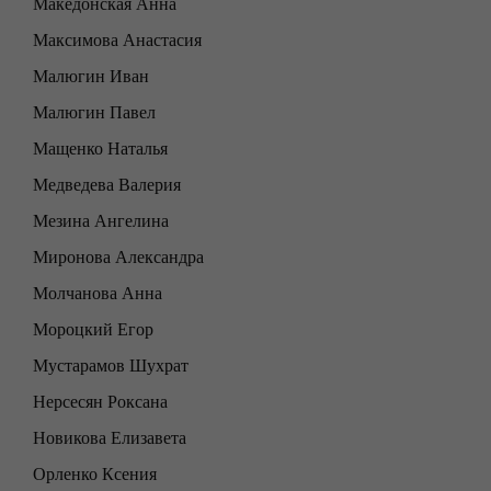
Македонская Анна
Максимова Анастасия
Малюгин Иван
Малюгин Павел
Мащенко Наталья
Медведева Валерия
Мезина Ангелина
Миронова Александра
Молчанова Анна
Мороцкий Егор
Мустарамов Шухрат
Нерсесян Роксана
Новикова Елизавета
Орленко Ксения