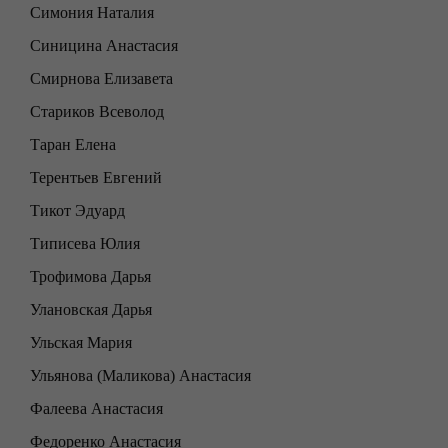
Симония Наталия
Синицина Анастасия
Смирнова Елизавета
Стариков Всеволод
Таран Елена
Терентьев Евгений
Тикот Эдуард
Типисева Юлия
Трофимова Дарья
Улановская Дарья
Ульская Мария
Ульянова (Маликова) Анастасия
Фалеева Анастасия
Федоренко Анастасия