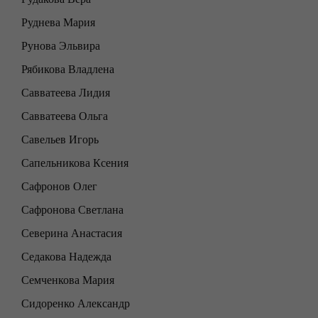
Руднева Мария
Рунова Эльвира
Рябикова Владлена
Савватеева Лидия
Савватеева Ольга
Савельев Игорь
Сапельникова Ксения
Сафронов Олег
Сафронова Светлана
Северина Анастасия
Седакова Надежда
Семченкова Мария
Сидоренко Александр