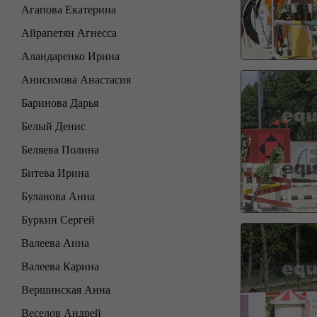
Агапова Екатерина
Айрапетян Агнесса
Аландаренко Ирина
Анисимова Анастасия
Баринова Дарья
Белый Денис
Беляева Полина
Битева Ирина
Буланова Анна
Буркин Сергей
Валеева Анна
Валеева Карина
Вершинская Анна
Веселов Андрей