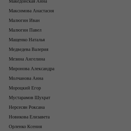
Македонская Анна
Максимова Анастасия
Малюгин Иван
Малюгин Павел
Мащенко Наталья
Медведева Валерия
Мезина Ангелина
Миронова Александра
Молчанова Анна
Мороцкий Егор
Мустарамов Шухрат
Нерсесян Роксана
Новикова Елизавета
Орленко Ксения