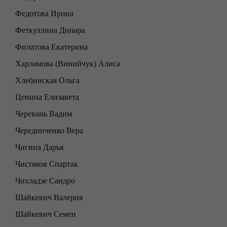
Федотова Ирина
Феткуллина Динара
Филатова Екатерина
Харламова (Винийчук) Алиса
Хлебинская Ольга
Ценина Елизавета
Черевань Вадим
Чередниченко Вера
Чигина Дарья
Чистяков Спартак
Чихладзе Сандро
Шайкевич Валерия
Шайкевич Семен