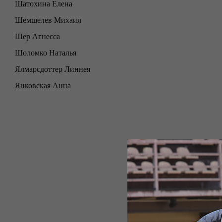
Шатохина Елена
Шемшелев Михаил
Шер Агнесса
Шоломко Наталья
Ялмарсдоттер Линнея
Янковская Анна