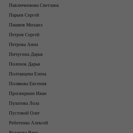
Павлюченкова Светлана
Парьев Сергей
Пашков Михаил
Петров Сергей
Петрова Анна
Пичугина Дарья
Поленок Дарья
Полтавцева Елена
Полякова Евгения
Просвирнин Иван
Пулатова Лола
Пустовой Олег
Реботенко Алексей
Рудакова Вера