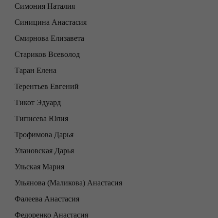
Симония Наталия
Синицина Анастасия
Смирнова Елизавета
Стариков Всеволод
Таран Елена
Терентьев Евгений
Тикот Эдуард
Типисева Юлия
Трофимова Дарья
Улановская Дарья
Ульская Мария
Ульянова (Маликова) Анастасия
Фалеева Анастасия
Федоренко Анастасия