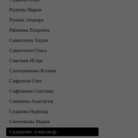
Руднева Мария
Рунова Эльвира
Рябикова Владлена
Савватеева Лидия
Савватеева Ольга
Савельев Игорь
Сапельникова Ксения
Сафронов Олег
Сафронова Светлана
Северина Анастасия
Седакова Надежда
Семченкова Мария
Сидоренко Александр