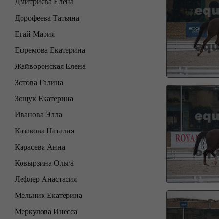
Дмитриева Елена
Дорофеева Татьяна
Егай Мария
Ефремова Екатерина
Жайворонская Елена
Зотова Галина
Зощук Екатерина
Иванова Элла
Казакова Наталия
Карасева Анна
Ковырзина Ольга
Лефлер Анастасия
Мельник Екатерина
Меркулова Инесса