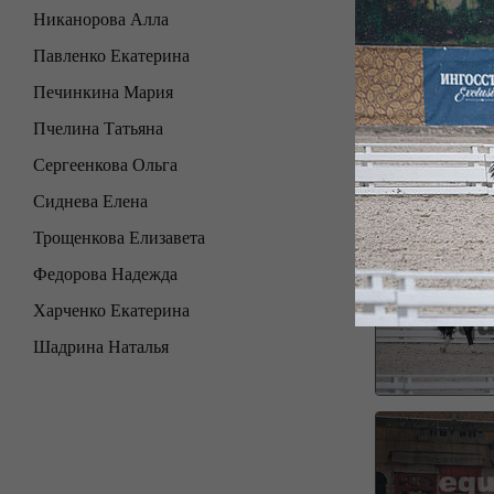
Никанорова Алла
Павленко Екатерина
Печинкина Мария
Пчелина Татьяна
Сергеенкова Ольга
Сиднева Елена
Трощенкова Елизавета
Федорова Надежда
Харченко Екатерина
Шадрина Наталья