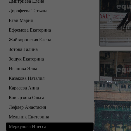
Дмитриева Елена
Дорофеева Татьяна
Егай Мария
Ефремова Екатерина
Жайворонская Елена
Зотова Галина
Зощук Екатерина
Иванова Элла
Казакова Наталия
Карасева Анна
Ковырзина Ольга
Лефлер Анастасия
Мельник Екатерина
Меркулова Инесса