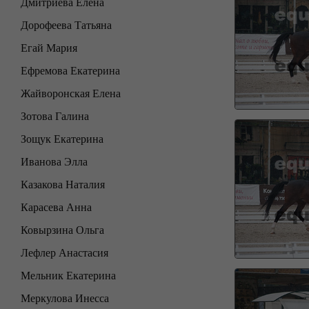
Дмитриева Елена
Дорофеева Татьяна
Егай Мария
Ефремова Екатерина
Жайворонская Елена
Зотова Галина
Зощук Екатерина
Иванова Элла
Казакова Наталия
Карасева Анна
Ковырзина Ольга
Лефлер Анастасия
Мельник Екатерина
Меркулова Инесса