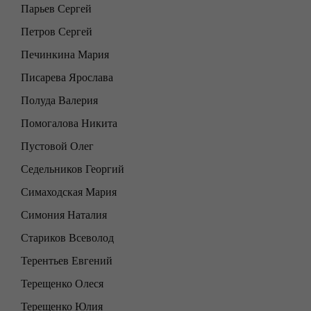
Парьев Сергей
Петров Сергей
Печинкина Мария
Писарева Ярослава
Полуда Валерия
Помогалова Никита
Пустовой Олег
Седельников Георгий
Симаходская Мария
Симония Наталия
Стариков Всеволод
Терентьев Евгений
Терещенко Олеся
Терещенко Юлия