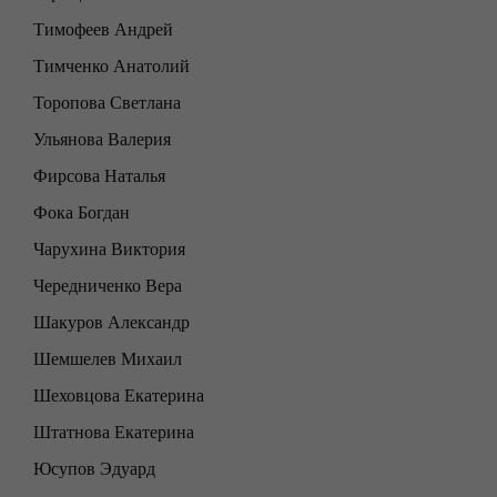
Тимофеев Андрей
Тимченко Анатолий
Торопова Светлана
Ульянова Валерия
Фирсова Наталья
Фока Богдан
Чарухина Виктория
Чередниченко Вера
Шакуров Александр
Шемшелев Михаил
Шеховцова Екатерина
Штатнова Екатерина
Юсупов Эдуард