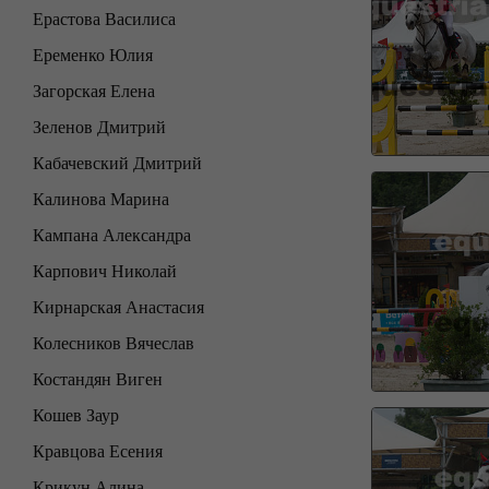
Ерастова Василиса
Еременко Юлия
Загорская Елена
Зеленов Дмитрий
Кабачевский Дмитрий
Калинова Марина
Кампана Александра
Карпович Николай
Кирнарская Анастасия
Колесников Вячеслав
Костандян Виген
Кошев Заур
Кравцова Есения
Крикун Алина