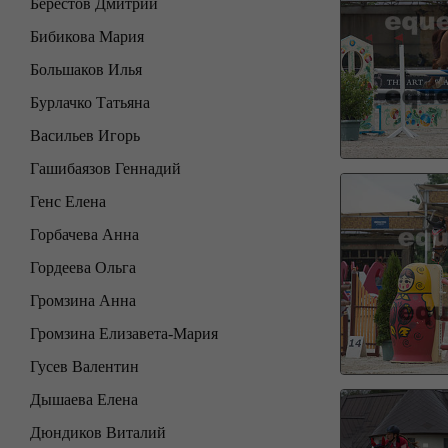
Берестов Дмитрий
Бибикова Мария
Большаков Илья
Бурлачко Татьяна
Васильев Игорь
Гашибаязов Геннадий
Генс Елена
Горбачева Анна
Гордеева Ольга
Громзина Анна
Громзина Елизавета-Мария
Гусев Валентин
Дышаева Елена
Дюндиков Виталий