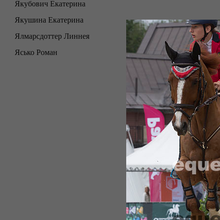
Якубович Екатерина
Якушина Екатерина
Ялмарсдоттер Линнея
Ясько Роман