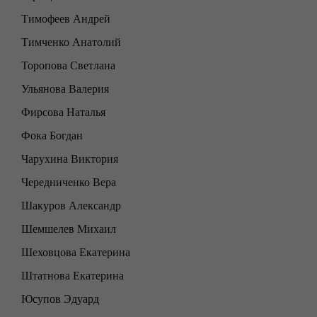
Тимофеев Андрей
Тимченко Анатолий
Торопова Светлана
Ульянова Валерия
Фирсова Наталья
Фока Богдан
Чарухина Виктория
Чередниченко Вера
Шакуров Александр
Шемшелев Михаил
Шеховцова Екатерина
Штатнова Екатерина
Юсупов Эдуард