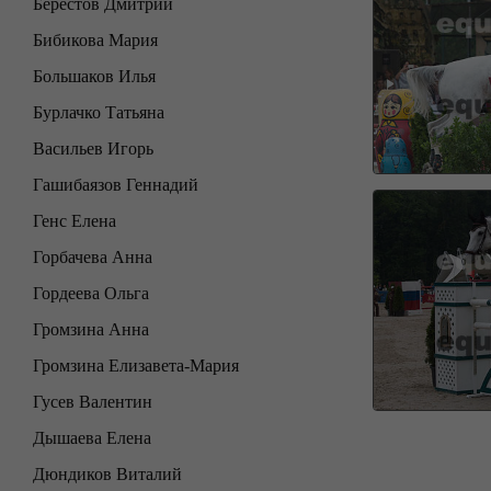
Берестов Дмитрий
Бибикова Мария
Большаков Илья
Бурлачко Татьяна
Васильев Игорь
Гашибаязов Геннадий
Генс Елена
Горбачева Анна
Гордеева Ольга
Громзина Анна
Громзина Елизавета-Мария
Гусев Валентин
Дышаева Елена
Дюндиков Виталий