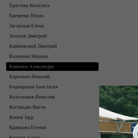
Ерастова Василиса
Еременко Юлия
Загорская Елена
Зеленов Дмитрий
Кабачевский Дмитрий
Калинова Марина
Кампана Александра
Карпович Николай
Кирнарская Анастасия
Колесников Вячеслав
Костандян Виген
Кошев Заур
Кравцова Есения
Крикун Алина