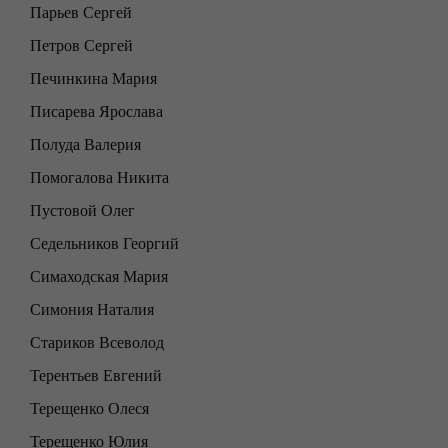
Парьев Сергей
Петров Сергей
Печинкина Мария
Писарева Ярослава
Полуда Валерия
Помогалова Никита
Пустовой Олег
Седельников Георгий
Симаходская Мария
Симония Наталия
Стариков Всеволод
Терентьев Евгений
Терещенко Олеся
Терещенко Юлия