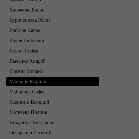
Крючкова Елена
Куриченкова Юлия
Лабузов Савва
Лалов Любомир
Ложис Софья
Лысенко Андрей
Магнат Михаил
Майоров Кирилл
Майорова Софья
Малинин Виталий
Матвеева Полина
Никулина Анастасия
Овчаренко Евгений