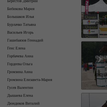
Берестов Дмитрий
Бибикова Мария
Большаков Илья
Бурлачко Татьяна
Васильев Игорь
Гашибаязов Геннадий
Генс Елена
Горбачева Анна
Гордеева Ольга
Громзина Анна
Громзина Елизавета-Мария
Гусев Валентин
Дышаева Елена
Дюндиков Виталий