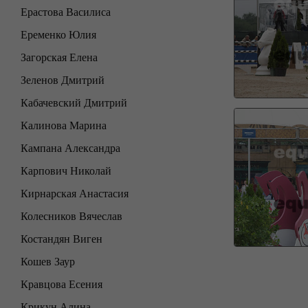
Ерастова Василиса
Еременко Юлия
Загорская Елена
Зеленов Дмитрий
Кабачевский Дмитрий
Калинова Марина
Кампана Александра
Карпович Николай
Кирнарская Анастасия
Колесников Вячеслав
Костандян Виген
Кошев Заур
Кравцова Есения
Крикун Алина