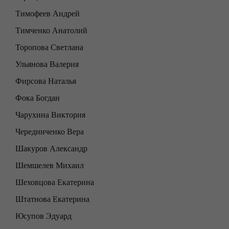
Тимофеев Андрей
Тимченко Анатолий
Торопова Светлана
Ульянова Валерия
Фирсова Наталья
Фока Богдан
Чарухина Виктория
Чередниченко Вера
Шакуров Александр
Шемшелев Михаил
Шеховцова Екатерина
Штатнова Екатерина
Юсупов Эдуард