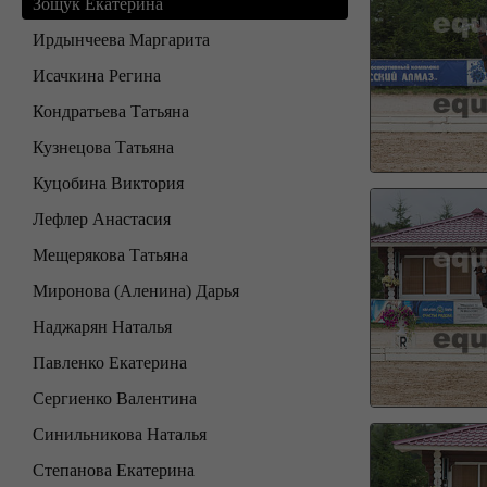
Зощук Екатерина
Ирдынчеева Маргарита
Исачкина Регина
Кондратьева Татьяна
Кузнецова Татьяна
Куцобина Виктория
Лефлер Анастасия
Мещерякова Татьяна
Миронова (Аленина) Дарья
Наджарян Наталья
Павленко Екатерина
Сергиенко Валентина
Синильникова Наталья
Степанова Екатерина