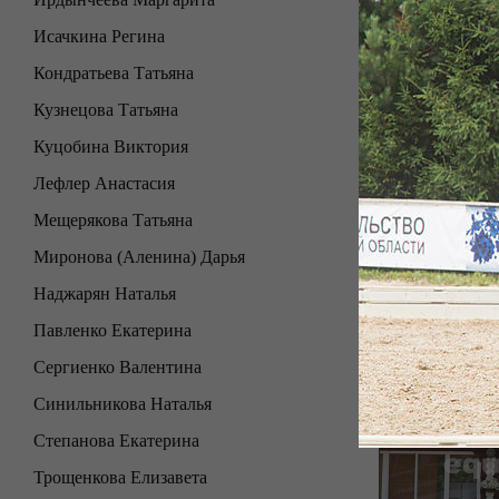
Исачкина Регина
Кондратьева Татьяна
Кузнецова Татьяна
Куцобина Виктория
Лефлер Анастасия
Мещерякова Татьяна
Миронова (Аленина) Дарья
Наджарян Наталья
Павленко Екатерина
Сергиенко Валентина
Синильникова Наталья
Степанова Екатерина
Трощенкова Елизавета