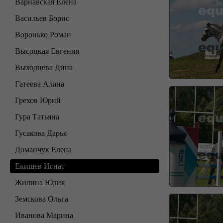
Варнавская Елена
Васильев Борис
Воронько Роман
Высоцкая Евгения
Выходцева Дина
Гатеева Алана
Грехов Юрий
Гура Татьяна
Гусакова Дарья
Доманчук Елена
Екишев Игнат
Жилина Юлия
Земскова Ольга
Иванова Марина