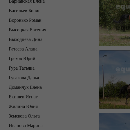
Варнавская Елена
Васильев Борис
Воронько Роман
Высоцкая Евгения
Выходцева Дина
Гатеева Алана
Грехов Юрий
Гура Татьяна
Гусакова Дарья
Доманчук Елена
Екишев Игнат
Жилина Юлия
Земскова Ольга
Иванова Марина