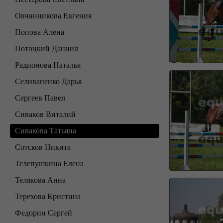
Овчинникова Евгения
Попова Алена
Потоцкий Даниил
Радионова Наталья
Селиваненко Дарья
Сергеев Павел
Сиваков Виталий
Сивакова Татьяна
Сотсков Никита
Телепушкина Елена
Телякова Анна
Терехова Кристина
Федорин Сергей