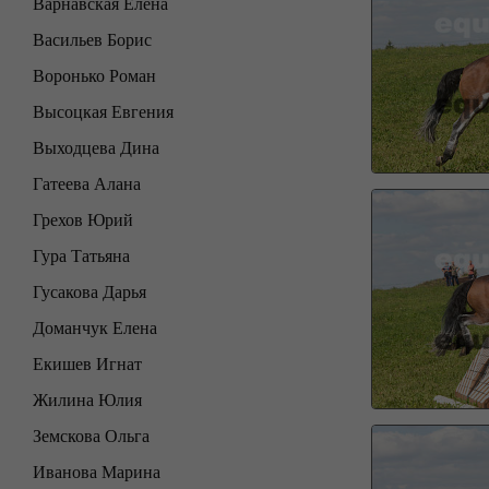
Варнавская Елена
Васильев Борис
Воронько Роман
Высоцкая Евгения
Выходцева Дина
Гатеева Алана
Грехов Юрий
Гура Татьяна
Гусакова Дарья
Доманчук Елена
Екишев Игнат
Жилина Юлия
Земскова Ольга
Иванова Марина