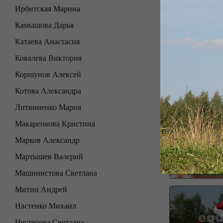
Ирбитская Марина
Камышова Дарья
Катаева Анастасия
Ковалева Виктория
Коршунов Алексей
Котова Александра
Литвиненко Мария
Макаренкова Кристина
Марков Александр
Мартышев Валерий
Машинистова Светлана
Митин Андрей
Настенко Михаил
Нестерова Светлана