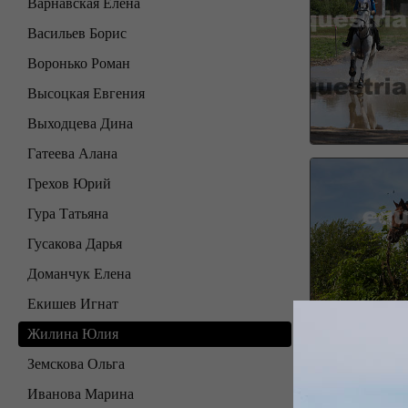
Варнавская Елена
Васильев Борис
Воронько Роман
Высоцкая Евгения
Выходцева Дина
Гатеева Алана
Грехов Юрий
Гура Татьяна
Гусакова Дарья
Доманчук Елена
Екишев Игнат
Жилина Юлия
Земскова Ольга
Иванова Марина