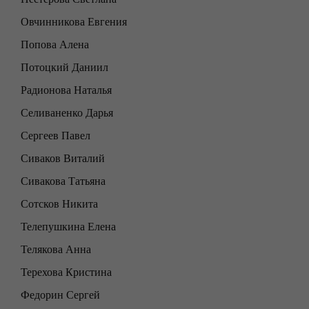
Овчинникова Евгения
Попова Алена
Потоцкий Даниил
Радионова Наталья
Селиваненко Дарья
Сергеев Павел
Сиваков Виталий
Сивакова Татьяна
Сотсков Никита
Телепушкина Елена
Телякова Анна
Терехова Кристина
Федорин Сергей