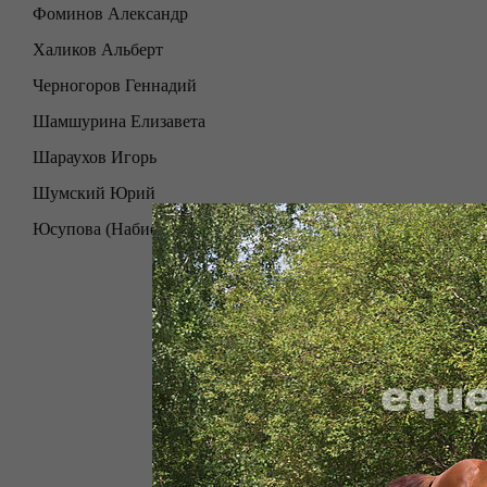
Фоминов Александр
Халиков Альберт
Черногоров Геннадий
Шамшурина Елизавета
Шараухов Игорь
Шумский Юрий
Юсупова (Набиева) Эльнира