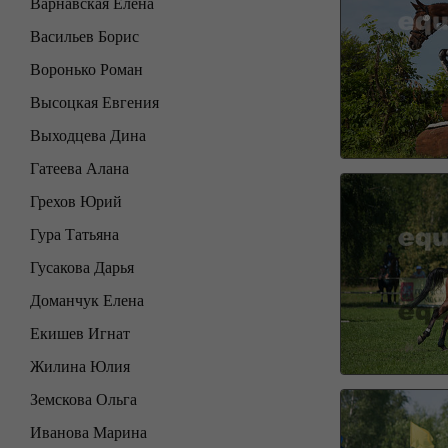
Варнавская Елена
Васильев Борис
Воронько Роман
Высоцкая Евгения
Выходцева Дина
Гатеева Алана
Грехов Юрий
Гура Татьяна
Гусакова Дарья
Доманчук Елена
Екишев Игнат
Жилина Юлия
Земскова Ольга
Иванова Марина