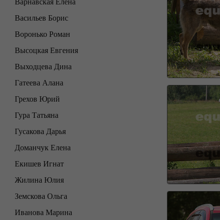
Варнавская Елена
Васильев Борис
Воронько Роман
Высоцкая Евгения
Выходцева Дина
Гатеева Алана
Грехов Юрий
Гура Татьяна
Гусакова Дарья
Доманчук Елена
Екишев Игнат
Жилина Юлия
Земскова Ольга
Иванова Марина